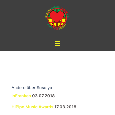
Zum
Inhalt
springen
Andere über Sosolya
inFranken
03.07.2018
HiPipo Music Awards
17.03.2018